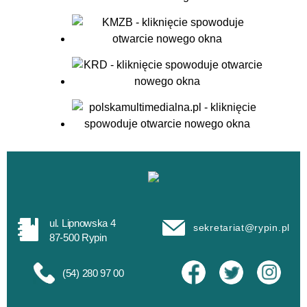
ul. Lipnowska 4
sekretariat@rypin.pl
87-500 Rypin
(54) 280 97 00