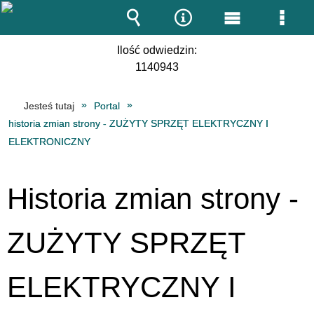
Wyszukiwarka
Narzędzia
Menu
Men
Ilość odwiedzin:
główne
szcz
1140943
Jesteś tutaj
Portal
historia zmian strony - ZUŻYTY SPRZĘT ELEKTRYCZNY I
ELEKTRONICZNY
Historia zmian strony -
ZUŻYTY SPRZĘT
ELEKTRYCZNY I